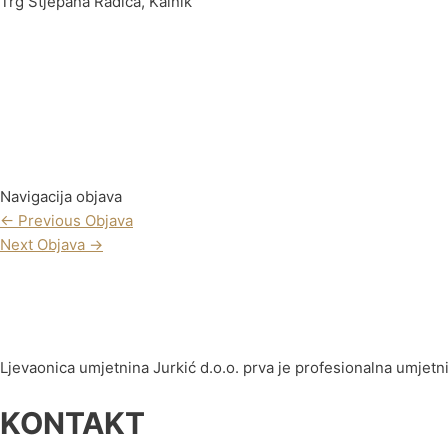
Trg Stjepana Radića, Kalnik
Navigacija objava
←
Previous Objava
Next Objava
→
Ljevaonica umjetnina Jurkić d.o.o. prva je profesionalna umjet
KONTAKT