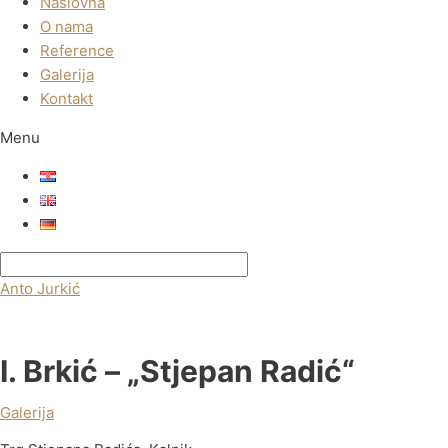
Naslovna
O nama
Reference
Galerija
Kontakt
Menu
Anto Jurkić
I. Brkić – „Stjepan Radić“
Galerija